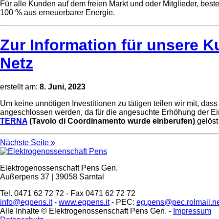
Für alle Kunden auf dem freien Markt und oder Mitglieder, be
100 % aus erneuerbarer Energie.
Zur Information für unsere
Netz
erstellt am:
8. Juni, 2023
Um keine unnötigen Investitionen zu tätigen teilen wir mit, d
angeschlossen werden, da für die angesuchte Erhöhung der Ei
TERNA
(Tavolo di Coordinamento wurde einberufen)
gelöst
Nächste Seite »
Elektrogenossenschaft Pens Gen.
Außerpens 37 | 39058 Sarntal
Tel. 0471 62 72 72 - Fax 0471 62 72 72
info@egpens.it
-
www.egpens.it
- PEC:
eg.pens@pec.rolmail.n
Alle Inhalte © Elektrogenossenschaft Pens Gen. -
Impressum