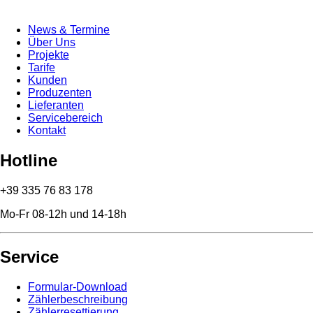
News & Termine
Über Uns
Projekte
Tarife
Kunden
Produzenten
Lieferanten
Servicebereich
Kontakt
Hotline
+39 335 76 83 178
Mo-Fr 08-12h und 14-18h
Service
Formular-Download
Zählerbeschreibung
Zählerresettierung